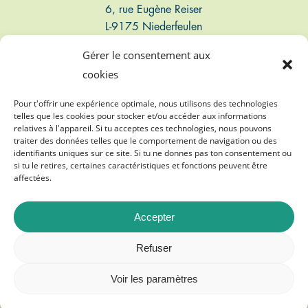
6, rue Eugène Reiser
L-9175 Niederfeulen
Luxembourg
Gérer le consentement aux
cookies
Connect
Pour t'offrir une expérience optimale, nous utilisons des technologies
telles que les cookies pour stocker et/ou accéder aux informations
T: +352 661 497 947
relatives à l'appareil. Si tu acceptes ces technologies, nous pouvons
traiter des données telles que le comportement de navigation ou des
E: info@biogasvereenegung.lu
identifiants uniques sur ce site. Si tu ne donnes pas ton consentement ou
si tu le retires, certaines caractéristiques et fonctions peuvent être
affectées.
Accepter
©
2026
Biogasvereenegung A.s.b.l.
Refuser
Impressum
Voir les paramètres
Datenschutz