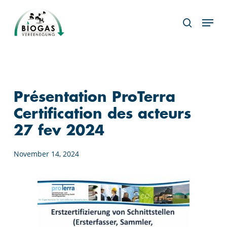
Skip
Menu
to
search
main
content
Présentation ProTerra
Certification des acteurs
27 fev 2024
November 14, 2024