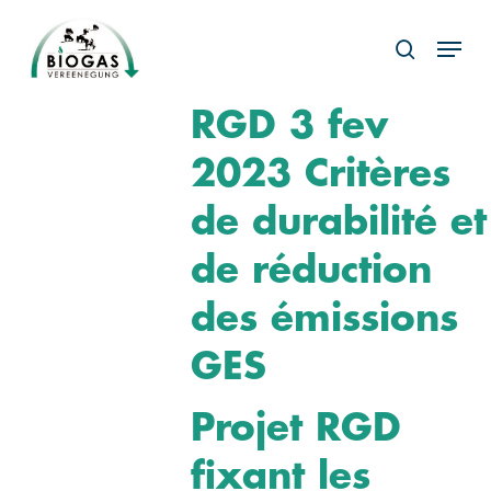
Skip
Menu
to
search
main
content
RGD 3 fev
2023 Critères
de durabilité et
de réduction
des émissions
GES
Projet RGD
fixant les