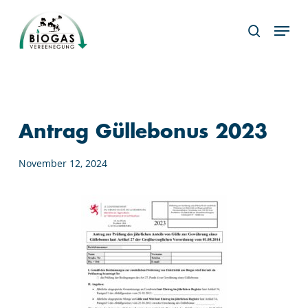
Skip
Menu
to
search
main
content
Antrag Güllebonus 2023
November 12, 2024