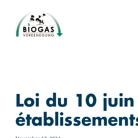
Skip
to
main
content
Loi du 10 jui
établissements