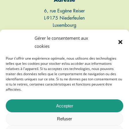
Adresse
6, rue Eugène Reiser
L-9175 Niederfeulen
Luxembourg
Gérer le consentement aux
Connect
cookies
T: +352 661 497 947
Pour t'offrir une expérience optimale, nous utilisons des technologies
telles que les cookies pour stocker et/ou accéder aux informations
relatives à l'appareil. Si tu acceptes ces technologies, nous pouvons
E: info@biogasvereenegung.lu
traiter des données telles que le comportement de navigation ou des
identifiants uniques sur ce site. Si tu ne donnes pas ton consentement ou
si tu le retires, certaines caractéristiques et fonctions peuvent être
affectées.
Accepter
©
2026
Biogasvereenegung A.s.b.l.
Refuser
Mentions légales