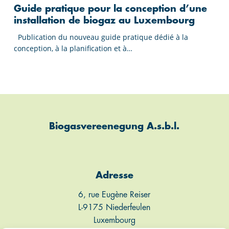
pratique
Guide pratique pour la conception d’une
CCUS
pour
installation de biogaz au Luxembourg
and
la
Publication du nouveau guide pratique dédié à la
Circular
conception
conception, à la planification et à…
Agriculture
d’une
installation
de
biogaz
au
Biogasvereenegung A.s.b.l.
Luxembourg
Adresse
6, rue Eugène Reiser
L-9175 Niederfeulen
Luxembourg