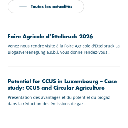
Toutes les actualités
Foire
Agricole
Foire Agricole d’Ettelbruck 2026
d’Ettelbruck
Venez nous rendre visite à la Foire Agricole d'Ettelbruck La
2026
Biogasvereenegung a.s.b.l. vous donne rendez-vous…
Potential
for
Potential for CCUS in Luxembourg – Case
CCUS
study: CCUS and Circular Agriculture
in
Présentation des avantages et du potentiel du biogaz
Luxembourg
dans la réduction des émissions de gaz…
–
Case
Guide
study: