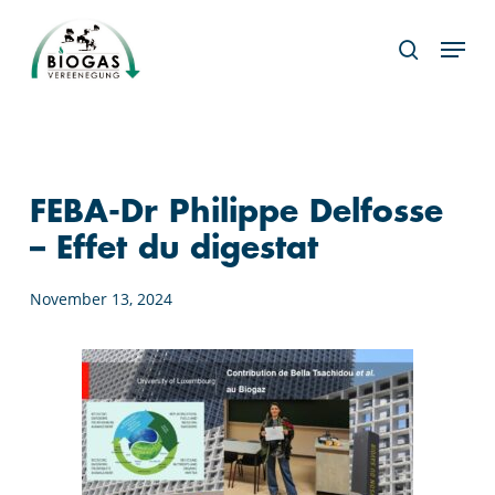
Skip
Menu
to
search
main
content
FEBA-Dr Philippe Delfosse
– Effet du digestat
November 13, 2024