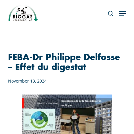
Skip
Menu
to
search
main
content
FEBA-Dr Philippe Delfosse
– Effet du digestat
November 13, 2024