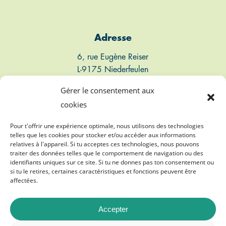
Adresse
6, rue Eugène Reiser
L-9175 Niederfeulen
Luxembourg
Gérer le consentement aux
cookies
Connect
Pour t'offrir une expérience optimale, nous utilisons des technologies
telles que les cookies pour stocker et/ou accéder aux informations
T: +352 661 497 947
relatives à l'appareil. Si tu acceptes ces technologies, nous pouvons
traiter des données telles que le comportement de navigation ou des
E: info@biogasvereenegung.lu
identifiants uniques sur ce site. Si tu ne donnes pas ton consentement ou
si tu le retires, certaines caractéristiques et fonctions peuvent être
affectées.
Accepter
©
2026
Biogasvereenegung A.s.b.l.