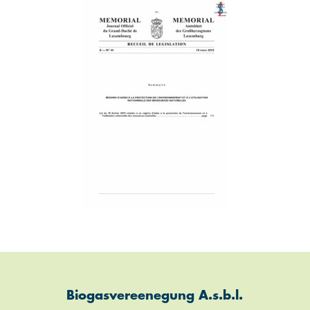
Biogasvereenegung A.s.b.l.