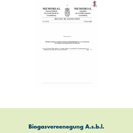
Biogasvereenegung A.s.b.l.