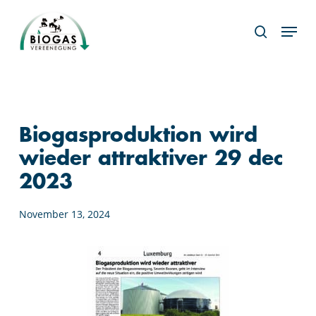
Skip
Menu
to
search
main
content
Biogasproduktion wird
wieder attraktiver 29 dec
2023
November 13, 2024