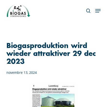
Skip
Menu
to
search
main
content
Biogasproduktion wird
wieder attraktiver 29 dec
2023
novembre 13, 2024