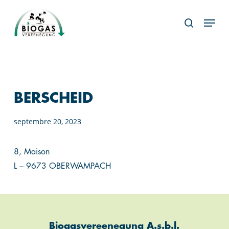
Skip
Menu
to
search
main
content
BERSCHEID
septembre 20, 2023
8, Maison
L – 9673 OBERWAMPACH
Biogasvereenegung A.s.b.l.