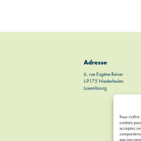
Adresse
6, rue Eugène Reiser
L-9175 Niederfeulen
Luxembourg
Pour t'offri
cookies pour
acceptes ces
comportement
pas ton cons