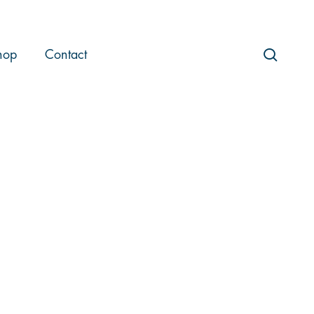
searc
hop
Contact