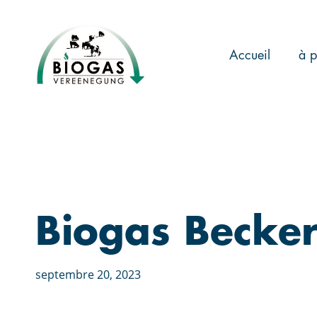
Skip
to
main
Accueil
à p
content
Biogas Becker
septembre 20, 2023