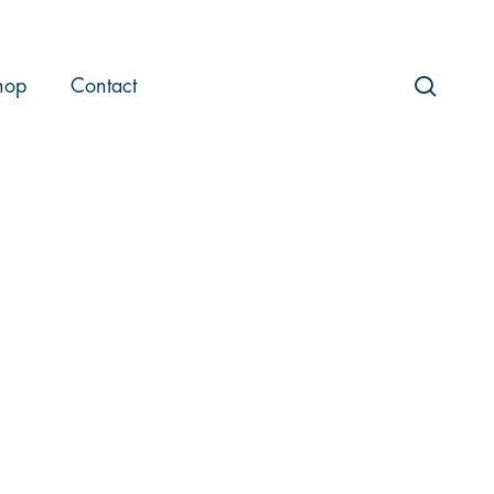
searc
hop
Contact