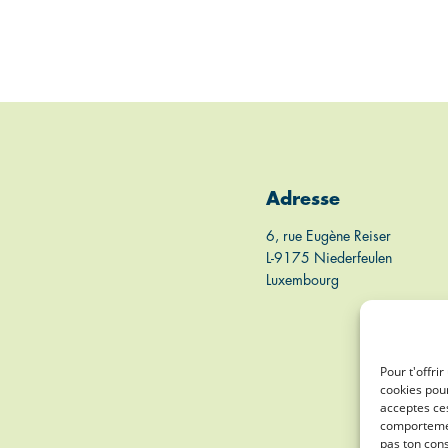
Adresse
6, rue Eugène Reiser
L-9175 Niederfeulen
Luxembourg
Pour t'offri
cookies pour
acceptes ces
comportement
pas ton cons