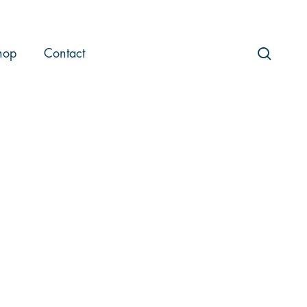
searc
hop
Contact