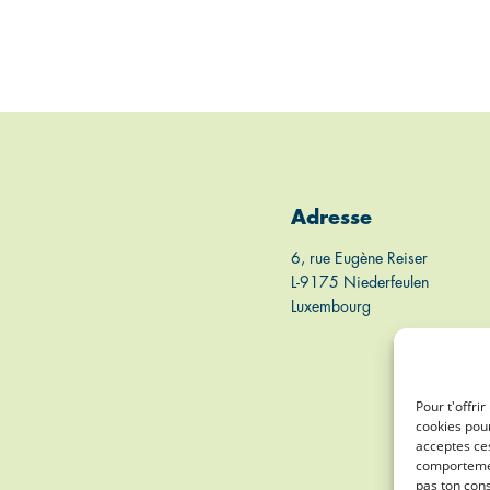
Adresse
6, rue Eugène Reiser
L-9175 Niederfeulen
Luxembourg
Pour t'offri
cookies pour
acceptes ces
comportement
pas ton cons