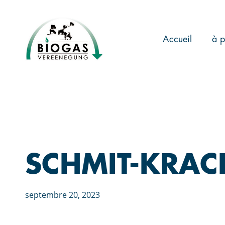
Skip
to
main
Accueil
à p
content
SCHMIT-KRAC
septembre 20, 2023