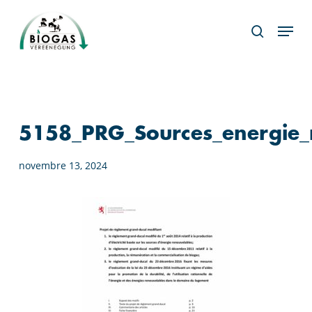
Skip
Menu
to
search
main
content
5158_PRG_Sources_energie_
novembre 13, 2024