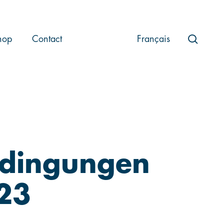
searc
hop
Contact
Français
edingungen
023