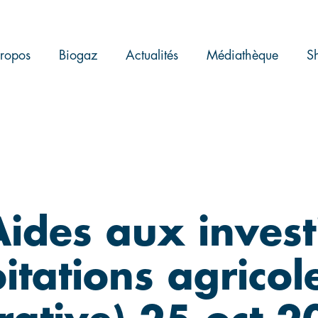
ropos
Biogaz
Actualités
Médiathèque
S
 Aides aux inves
itations agricole