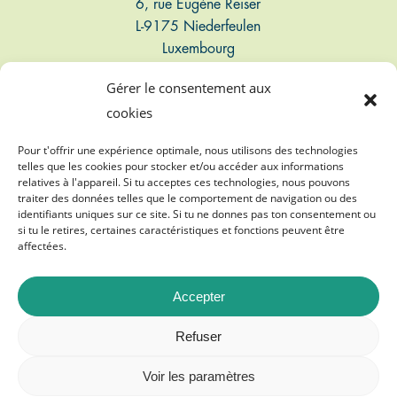
6, rue Eugène Reiser
L-9175 Niederfeulen
Luxembourg
Gérer le consentement aux
Connect
cookies
T: +352 661 497 947
Pour t'offrir une expérience optimale, nous utilisons des technologies
telles que les cookies pour stocker et/ou accéder aux informations
relatives à l'appareil. Si tu acceptes ces technologies, nous pouvons
E: info@biogasvereenegung.lu
traiter des données telles que le comportement de navigation ou des
identifiants uniques sur ce site. Si tu ne donnes pas ton consentement ou
si tu le retires, certaines caractéristiques et fonctions peuvent être
affectées.
Accepter
©
2026
Biogasvereenegung A.s.b.l.
Refuser
Mentions légales
Voir les paramètres
Protection des données