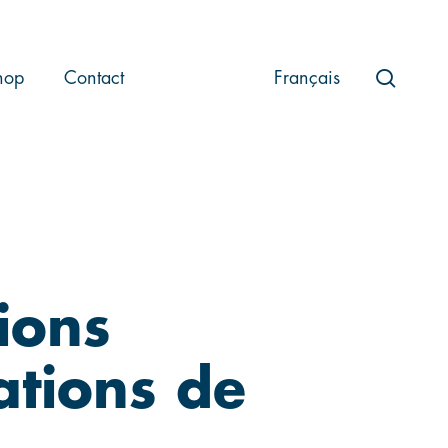
searc
hop
Contact
Français
ions
lations de