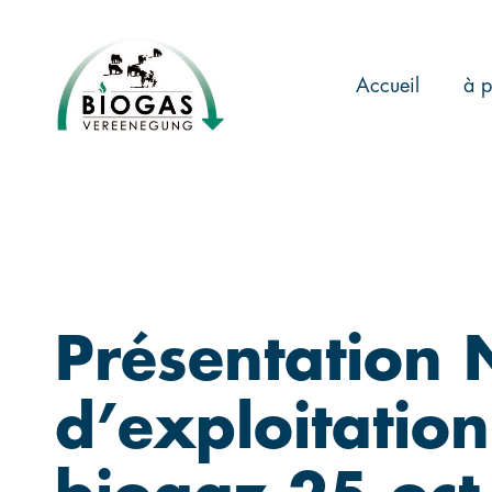
Skip
to
main
Accueil
à p
content
Présentation 
d’exploitation