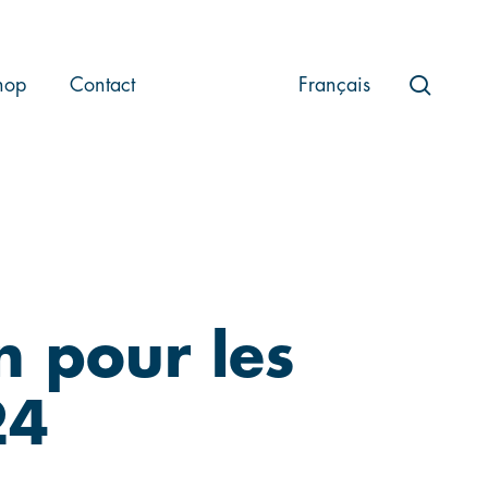
searc
hop
Contact
Français
n pour les
24