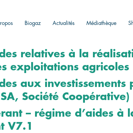
ropos
Biogaz
Actualités
Médiathèque
S
des relatives à la réalis
es exploitations agricole
ides aux investissements 
 SA, Société Coopérative
rant – régime d’aides à 
t V7.1