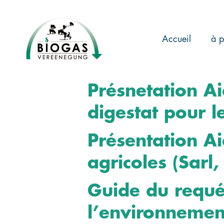
Skip
to
main
Accueil
à p
content
Présnetation Ai
digestat pour l
Présentation A
agricoles (Sarl,
Guide du requé
l’environnemen