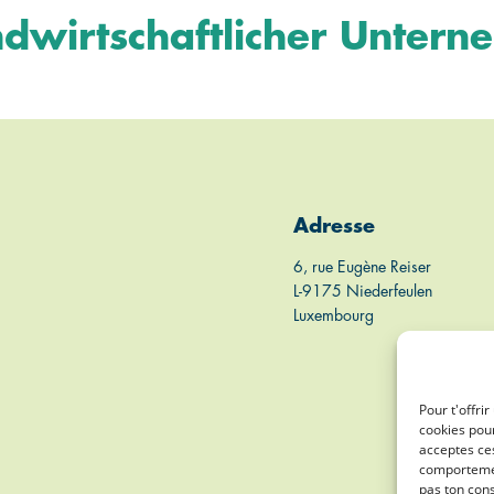
dwirtschaftlicher Unter
Adresse
6, rue Eugène Reiser
L-9175 Niederfeulen
Luxembourg
Pour t'offri
cookies pour
acceptes ces
comportement
pas ton cons