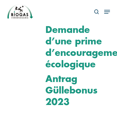
Skip
Menu
to
search
main
content
Demande
d’une prime
d’encourageme
écologique
Antrag
Güllebonus
2023