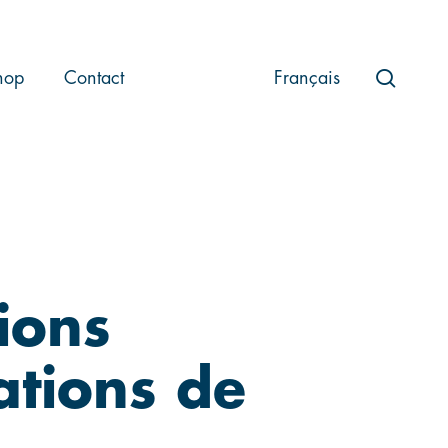
searc
hop
Contact
Français
ions
lations de