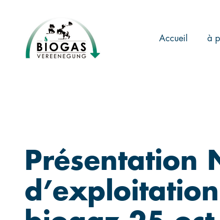
Skip
to
main
Accueil
à p
content
Présentation 
d’exploitation