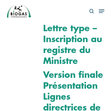
Skip
Menu
to
search
main
content
Lettre type –
Inscription au
registre du
Ministre
Version finale
Présentation
Lignes
directrices de